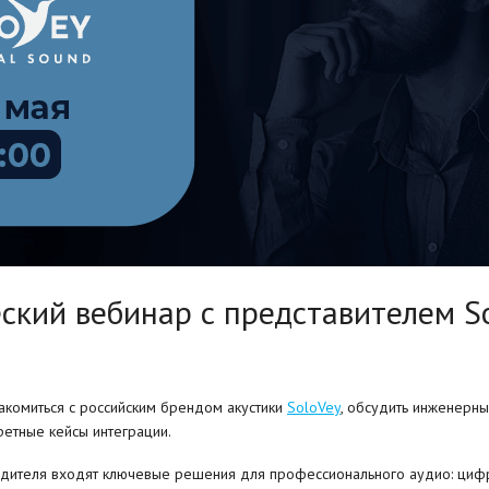
еский вебинар с представителем S
комиться с российским брендом акустики
SoloVey
, обсудить инженерн
ретные кейсы интеграции.
одителя входят ключевые решения для профессионального аудио: циф