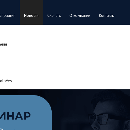
оприятия
Новости
Скачать
О компании
Контакты
ания
SoloVey