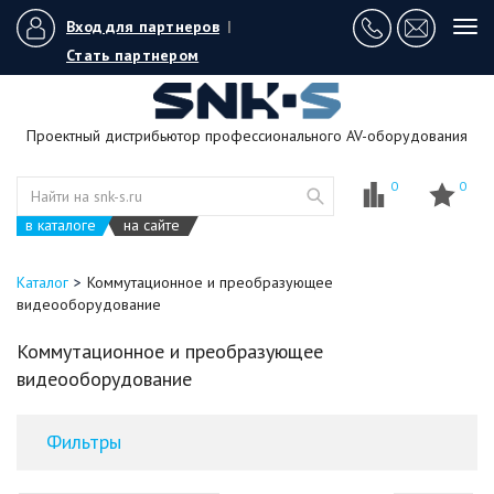
Вход для партнеров
|
Tog
navi
Стать партнером
Проектный дистрибьютор профессионального AV-оборудования
0
0
в каталоге
на сайте
Каталог
Коммутационное и преобразующее
видеооборудование
Коммутационное и преобразующее
видеооборудование
Фильтры