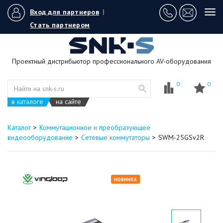
Вход для партнеров
|
Tog
navi
Стать партнером
Проектный дистрибьютор профессионального AV-оборудования
0
0
в каталоге
на сайте
Каталог
Коммутационное и преобразующее
видеооборудование
Сетевые коммутаторы
SWM-25GSv2R