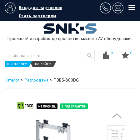
Вход для партнеров
|
Tog
navi
Стать партнером
Проектный дистрибьютор профессионального AV-оборудования
0
0
в каталоге
на сайте
Каталог
Распродажа
TBBS-800DG