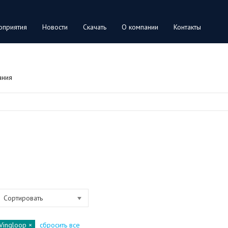
оприятия
Новости
Скачать
О компании
Контакты
ания
Сортировать
Vingloop
сбросить все