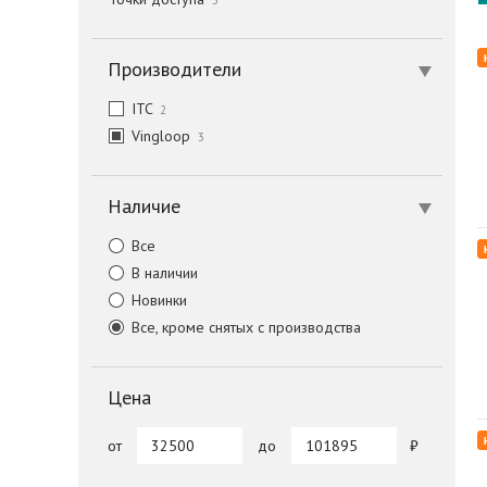
3
Производители
ITC
2
Vingloop
3
Наличие
Все
В наличии
Новинки
Все, кроме снятых с производства
Цена
от
до