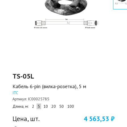
TS-05L
Кабель 6-pin (вилка-розетка), 5 м
ITC
Артикул:
IC00025785
Длина, м:
2
5
10
20
50
100
Цена, шт.
4 563,53 ₽