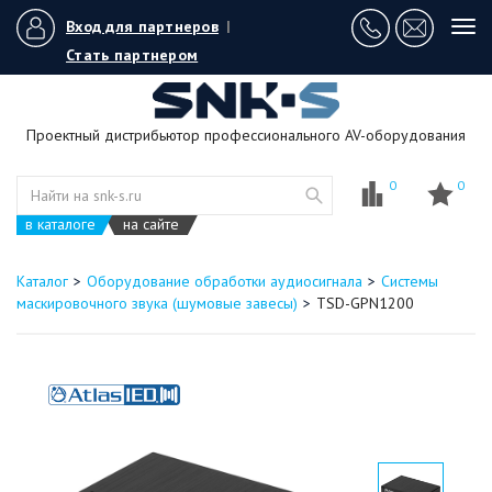
Вход для партнеров
|
Tog
navi
Стать партнером
Проектный дистрибьютор профессионального AV-оборудования
0
0
в каталоге
на сайте
Каталог
Оборудование обработки аудиосигнала
Системы
маскировочного звука (шумовые завесы)
TSD-GPN1200