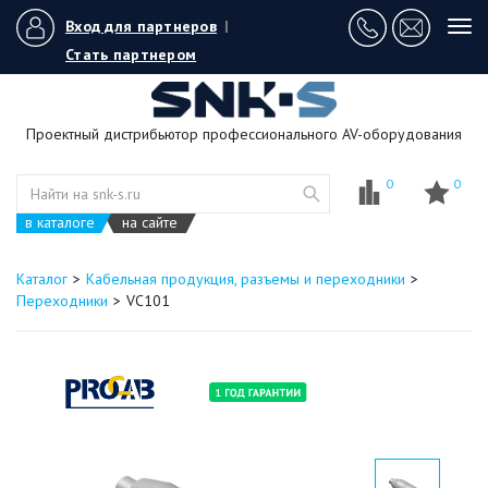
Вход для партнеров
|
Tog
navi
Стать партнером
Проектный дистрибьютор профессионального AV-оборудования
0
0
в каталоге
на сайте
Каталог
Кабельная продукция, разъемы и переходники
Переходники
VC101