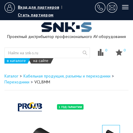
Вход для партнеров
|
Tog
navi
Стать партнером
Проектный дистрибьютор профессионального AV-оборудования
0
0
в каталоге
на сайте
Каталог
Кабельная продукция, разъемы и переходники
Переходники
VCL8MM