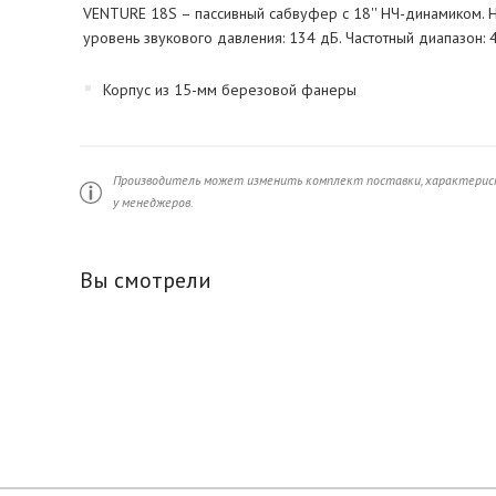
VENTURE 18S – пассивный сабвуфер c 18'' НЧ-динамиком. 
уровень звукового давления: 134 дБ. Частотный диапазон: 
Корпус из 15-мм березовой фанеры
Производитель может изменить комплект поставки, характерист
у менеджеров.
Вы смотрели