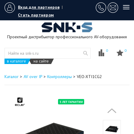
Вход для партнеров
|
Tog
navi
Стать партнером
Проектный дистрибьютор профессионального AV-оборудования
0
0
в каталоге
на сайте
Каталог
AV over IP
Контроллеры
VEO-XTI1CG2