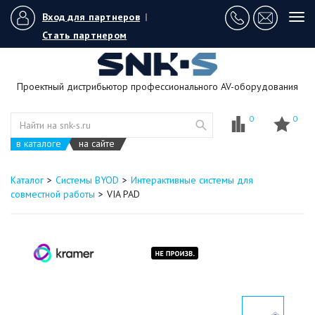
Вход для партнеров
|
Tog
navi
Стать партнером
Проектный дистрибьютор профессионального AV-оборудования
0
0
в каталоге
на сайте
Каталог
Системы BYOD
Интерактивные системы для
совместной работы
VIA PAD