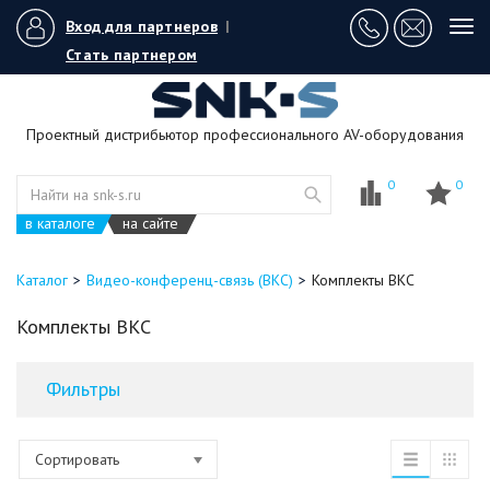
Вход для партнеров
|
Tog
navi
Стать партнером
Проектный дистрибьютор профессионального AV-оборудования
0
0
в каталоге
на сайте
Каталог
Видео-конференц-связь (ВКС)
Комплекты ВКС
Комплекты ВКС
Фильтры
Сортировать