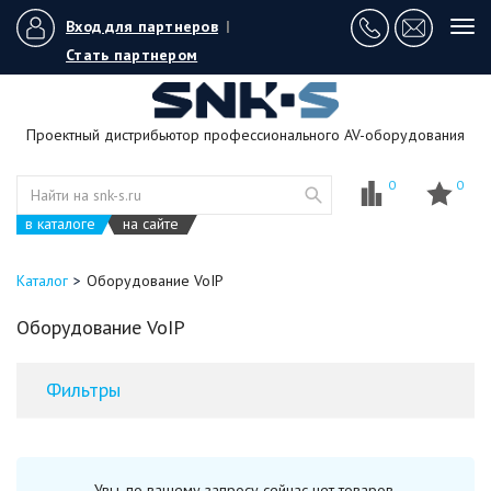
Вход для партнеров
|
Tog
navi
Стать партнером
Проектный дистрибьютор профессионального AV-оборудования
0
0
в каталоге
на сайте
Каталог
Оборудование VoIP
Оборудование VoIP
Фильтры
Увы, по вашему запросу сейчас нет товаров.