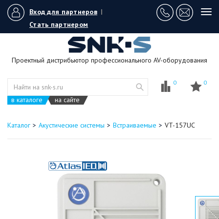
Вход для партнеров
|
Tog
navi
Стать партнером
Проектный дистрибьютор профессионального AV-оборудования
0
0
в каталоге
на сайте
Каталог
Акустические системы
Встраиваемые
VT-157UC