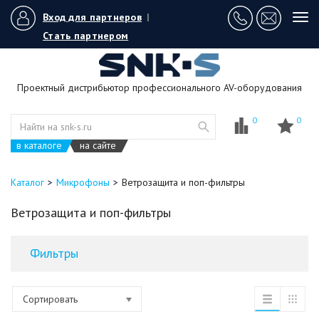
Вход для партнеров
|
Tog
navi
Стать партнером
Проектный дистрибьютор профессионального AV-оборудования
0
0
в каталоге
на сайте
Каталог
Микрофоны
Ветрозащита и поп-фильтры
Ветрозащита и поп-фильтры
Фильтры
Сортировать