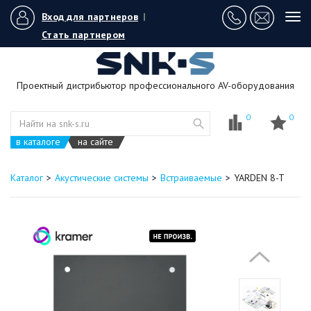
Вход для партнеров
|
Tog
navi
Стать партнером
Проектный дистрибьютор профессионального AV-оборудования
0
0
в каталоге
на сайте
Каталог
Акустические системы
Встраиваемые
YARDEN 8-T