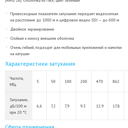
(AWG 18). Оболочка из ПВХ, цвет зеленый.
Превосходные показатели затухания: передает видеосигнал
на расстояние до 1000 м и цифровое видео SDI — до 600 м
Двойное экранирование
Стойкая к износу внешняя оболочка
Очень гибкий, подходит для мобильных приложений и намотки
на катушки
Характеристики затухания
Частота,
5
50
100
200
470
862
МГц
Затухание,
дБ/100 м
6,6
7,2
7,9
9,3
12,9
17,8
при 20 °C
Сфера применения