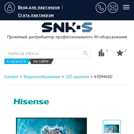
Вход для партнеров
|
Tog
navi
Стать партнером
Проектный дистрибьютор профессионального AV-оборудования
0
0
в каталоге
на сайте
Каталог
Видеоотображение
LED-дисплеи
65DM66D