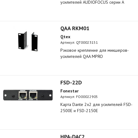
усилителей AUDIOFOCUS серии A
QAA RKM01
Qtex
Артикул:
QT00023151
Рэковое крепление для микшеров-
усилителей QAA MPRO
FSD-22D
Fonestar
Артикул:
FO00022905
Kарта Dante 2x2 для усилителей FSD-
2500E и FSD-2150E
HPA-DAC2