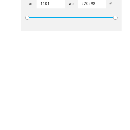
от
до