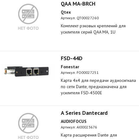
QAA MA-BRCH
Qtex
Артикул:
QT00027260
Комплект рэковых креплений для
усилителя серий QAA MA, 1U
FSD-44D
Fonestar
Артикул:
FO00027251
Карта 4x4 для передачи аудиосигнала
по сети Dante, предназначена для
усилителя FSD-4500E
A Series Dantecard
AUDIOFOCUS
Артикул:
AI00023676
Карта расширения Dante для