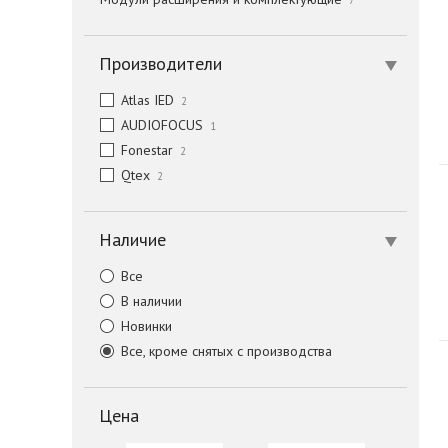
7
Производители
Atlas IED
2
AUDIOFOCUS
1
Fonestar
2
Qtex
2
Наличие
Все
В наличии
Новинки
Все, кроме снятых с производства
Цена