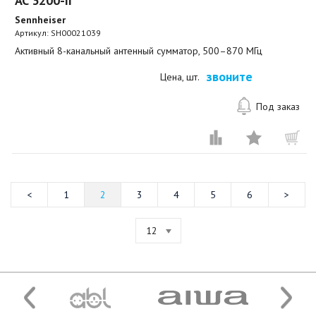
AC 3200-II
Sennheiser
Артикул:
SH00021039
Активный 8-канальный антенный сумматор, 500–870 МГц
звоните
Цена, шт.
Под заказ
1
2
3
4
5
6
12