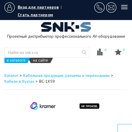
Вход для партнеров
|
Tog
navi
Стать партнером
Проектный дистрибьютор профессионального AV-оборудования
0
0
в каталоге
на сайте
Каталог
Кабельная продукция, разъемы и переходники
Кабели в бухтах
BC-1X59