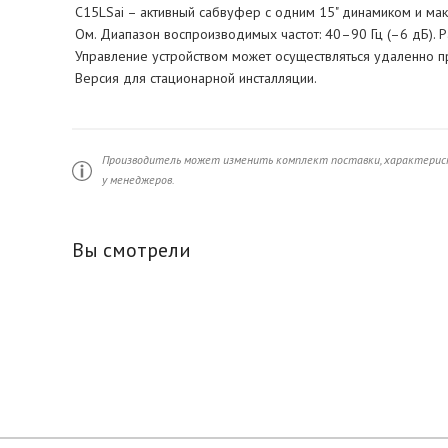
C15LSai – активный сабвуфер с одним 15" динамиком и ма
Ом. Диапазон воспроизводимых частот: 40–90 Гц (–6 дБ). 
Управление устройством может осуществляться удаленно п
Версия для стационарной инсталляции.
Производитель может изменить комплект поставки, характерист
у менеджеров.
Вы смотрели