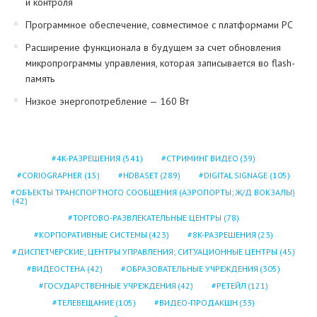
и контроля
Программное обеспечение, совместимое с платформами PC
Расширение функционала в будущем за счет обновления
микропрограммы управления, которая записывается во flash-
память
Низкое энергопотребление — 160 Вт
4K-РАЗРЕШЕНИЯ
(541)
СТРИМИНГ ВИДЕО
(39)
CORIOGRAPHER
(15)
HDBASET
(289)
DIGITAL SIGNAGE
(105)
ОБЪЕКТЫ ТРАНСПОРТНОГО СООБЩЕНИЯ (АЭРОПОРТЫ; Ж/Д ВОКЗАЛЫ)
(42)
ТОРГОВО-РАЗВЛЕКАТЕЛЬНЫЕ ЦЕНТРЫ
(78)
КОРПОРАТИВНЫЕ СИСТЕМЫ
(423)
8K-РАЗРЕШЕНИЯ
(23)
ДИСПЕТЧЕРСКИЕ; ЦЕНТРЫ УПРАВЛЕНИЯ; СИТУАЦИОННЫЕ ЦЕНТРЫ
(45)
ВИДЕОСТЕНА
(42)
ОБРАЗОВАТЕЛЬНЫЕ УЧРЕЖДЕНИЯ
(305)
ГОСУДАРСТВЕННЫЕ УЧРЕЖДЕНИЯ
(42)
РЕТЕЙЛ
(121)
ТЕЛЕВЕЩАНИЕ
(105)
ВИДЕО-ПРОДАКШН
(33)