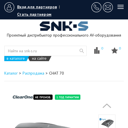
Вход для партнеров
|
Tog
navi
Стать партнером
Проектный дистрибьютор профессионального AV-оборудования
0
0
в каталоге
на сайте
Каталог
Распродажа
CHAT 70