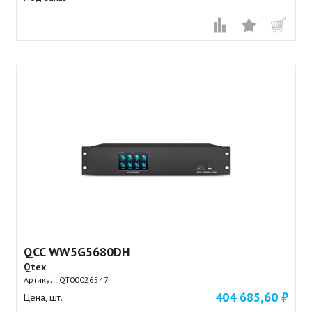
QCC WW5G5680DH
Qtex
Артикул:
QT00026547
404 685,60 ₽
Цена, шт.