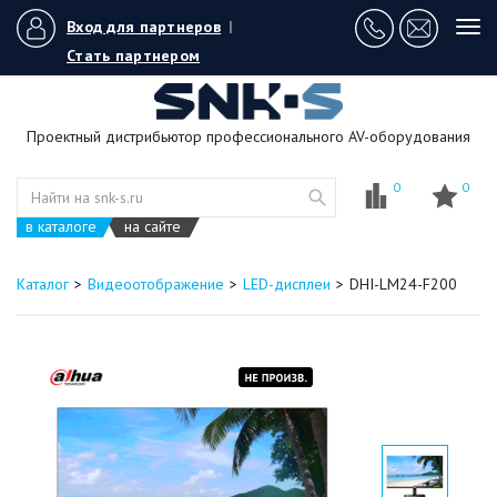
Вход для партнеров
|
Tog
navi
Стать партнером
Проектный дистрибьютор профессионального AV-оборудования
0
0
в каталоге
на сайте
Каталог
Видеоотображение
LED-дисплеи
DHI-LM24-F200