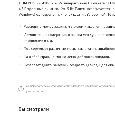
DHI-LPH86-ST410-S2 – 86'' интерактивная ЖК-панель с LE
м². Встроенные динамики: 2x15 Вт. Панель использует техно
(Windows) одновременных точек касания. Встроенный ПК н
Расстояние между защитным стеклом и экраном практич
Демонстрация содержимого экрана между интерактивной
планшетами и т. д.
Поддерживает различные жесты, такие как масштабиров
На любой странице можно легко добавлять аннотации
Позволяет делать заметки и создавать QR-коды для обм
Производитель может изменить комплект поставки, характерист
у менеджеров.
Вы смотрели