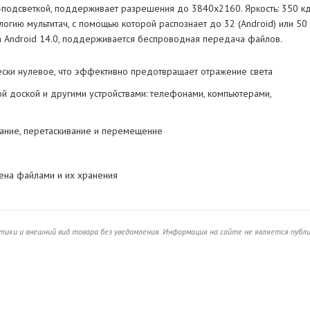
D-подсветкой, поддерживает разрешения до 3840x2160. Яркость: 350 к
логию мультитач, с помощью которой распознает до 32 (Android) или 50
а Android 14.0, поддерживается беспроводная передача файлов.
ески нулевое, что эффективно предотвращает отражение света
 доской и другими устройствами: телефонами, компьютерами,
ание, перетаскивание и перемещение
ена файлами и их хранения
ики и внешний вид товара без уведомления. Информация на сайте не является публ