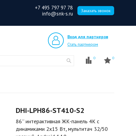
+7 495 797 97 78
Заказать звонок
info@snk-s.ru
Вход для партнеров
Стать партнером
0
0
DHI-LPH86-ST410-S2
86'' интерактивная ЖК-панель 4К с
динамиками 2x15 Вт, мультитач 32/50