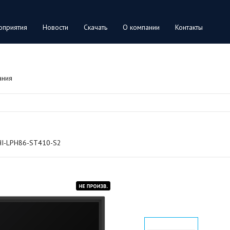
оприятия
Новости
Скачать
О компании
Контакты
ания
I-LPH86-ST410-S2