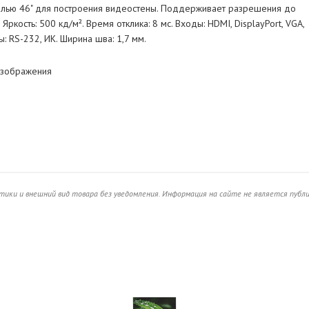
лью 46" для построения видеостены. Поддерживает разрешения до
ркость: 500 кд/м². Время отклика: 8 мс. Входы: HDMI, DisplayPort, VGA,
ты: RS-232, ИК. Ширина шва: 1,7 мм.
изображения
ики и внешний вид товара без уведомления. Информация на сайте не является публ