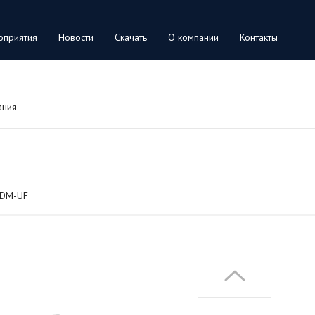
оприятия
Новости
Скачать
О компании
Контакты
ания
UDM-UF