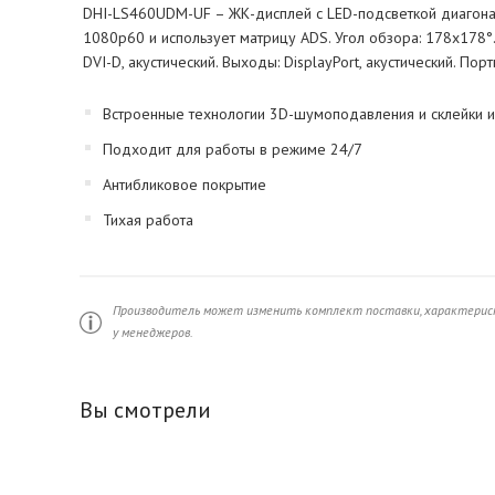
DHI-LS460UDM-UF – ЖК-дисплей с LED-подсветкой диагона
1080p60 и использует матрицу ADS. Угол обзора: 178x178°. Я
DVI-D, акустический. Выходы: DisplayPort, акустический. Пор
Встроенные технологии 3D-шумоподавления и склейки 
Подходит для работы в режиме 24/7
Антибликовое покрытие
Тихая работа
Производитель может изменить комплект поставки, характерист
у менеджеров.
Вы смотрели