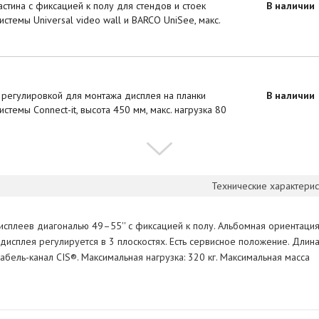
астина с фиксацией к полу для стендов и стоек
В наличии
стемы Universal video wall и BARCO UniSee, макс.
 регулировкой для монтажа дисплея на планки
В наличии
темы Connect-it, высота 450 мм, макс. нагрузка 80
Технические характерис
исплеев диагональю 49–55'' с фиксацией к полу. Альбомная ориентация
исплея регулируется в 3 плоскостях. Есть сервисное положение. Длин
абель-канал CIS®. Максимальная нагрузка: 320 кг. Максимальная масса