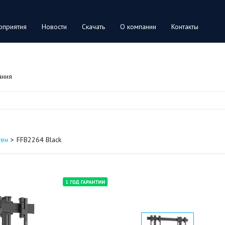
оприятия
Новости
Скачать
О компании
Контакты
ания
тен
FFB2264 Black