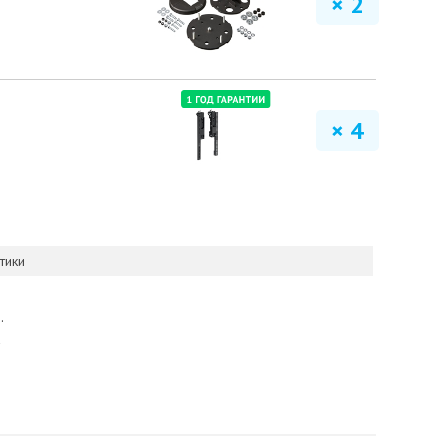
× 2
× 4
Показать 
тики
.
а