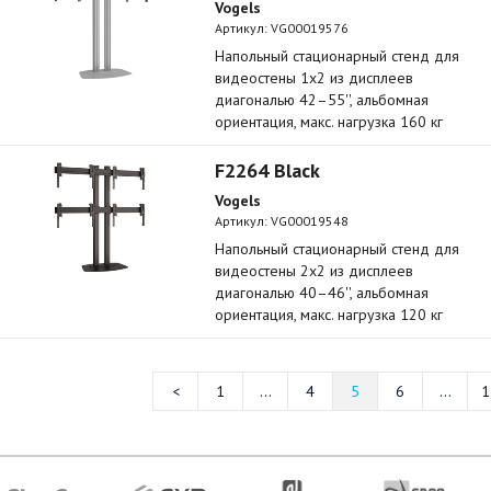
Vogels
Артикул:
VG00019576
Напольный стационарный стенд для
видеостены 1х2 из дисплеев
диагональю 42–55'', альбомная
ориентация, макс. нагрузка 160 кг
F2264 Black
Vogels
Артикул:
VG00019548
Напольный стационарный стенд для
видеостены 2х2 из дисплеев
диагональю 40–46'', альбомная
ориентация, макс. нагрузка 120 кг
1
...
4
5
6
...
1