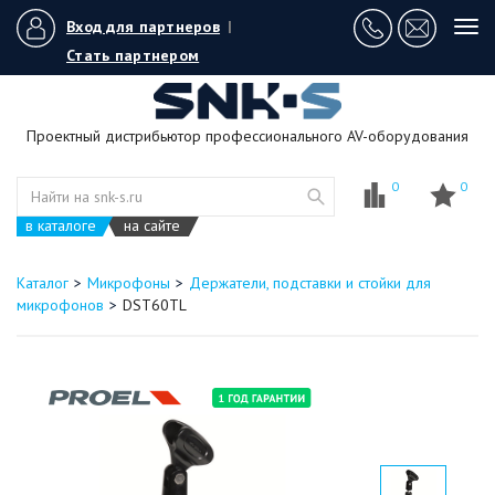
Вход для партнеров
|
Tog
navi
Стать партнером
Проектный дистрибьютор профессионального AV-оборудования
0
0
в каталоге
на сайте
Каталог
Микрофоны
Держатели, подставки и стойки для
микрофонов
DST60TL