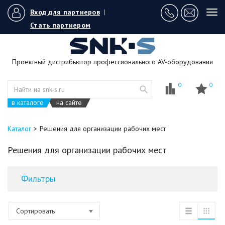
Вход для партнеров
|
Tog
navi
Стать партнером
Проектный дистрибьютор профессионального AV-оборудования
0
0
в каталоге
на сайте
Каталог
Решения для организации рабочих мест
Решения для организации рабочих мест
Фильтры
Сортировать