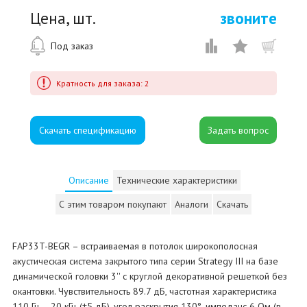
Цена, шт.
звоните
Под заказ
Кратность для заказа: 2
Скачать спецификацию
Описание
Технические характеристики
С этим товаром покупают
Аналоги
Скачать
FAP33T-BEGR – встраиваемая в потолок широкополосная
акустическая система закрытого типа серии Strategy III на базе
динамической головки 3'' с круглой декоративной решеткой без
окантовки. Чувствительность 89.7 дБ, частотная характеристика
110 Гц – 20 кГц (±5 дБ), угол раскрытия 130°, импеданс 6 Ом (в