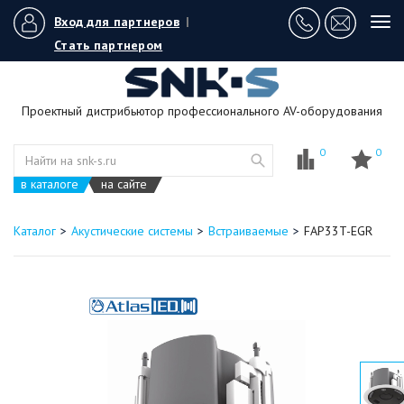
Вход для партнеров
|
Tog
navi
Стать партнером
Проектный дистрибьютор профессионального AV-оборудования
0
0
в каталоге
на сайте
Каталог
Акустические системы
Встраиваемые
FAP33T-EGR