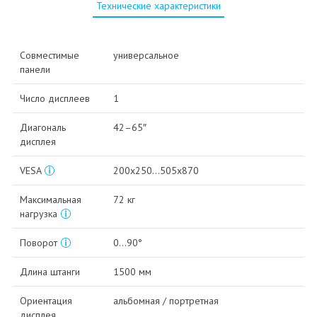
Технические характеристики
Совместимые
универсальное
панели
Число дисплеев
1
Диагональ
42–65″
дисплея
VESA
200x250…505x870
Максимальная
72 кг
нагрузка
Поворот
0…90°
Длина штанги
1500 мм
Ориентация
альбомная / портретная
дисплея