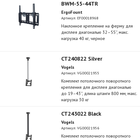
BWM-55-44TR
ErgoFount
Артикул:
EF00018968
Наклонное крепление на ферму для
дисплея диагональю 32–55'', макс.
нагрузка 40 кг, черное
CT240822 Silver
Vogels
Артикул:
VG00021955
Комплект потолочного поворотного
крепления для дисплея диагональю
до 19–43'', длина штанги 800 мм, макс.
нагрузка 30 кг
CT243022 Black
Vogels
Артикул:
VG00021956
Комплект потолочного поворотного