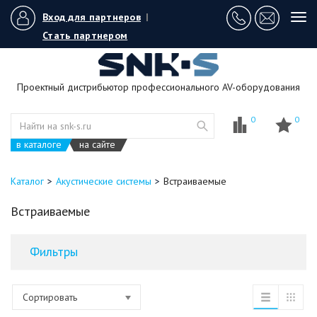
Вход для партнеров
|
Tog
navi
Стать партнером
Проектный дистрибьютор профессионального AV-оборудования
0
0
в каталоге
на сайте
Каталог
Акустические системы
Встраиваемые
Встраиваемые
Фильтры
Сортировать