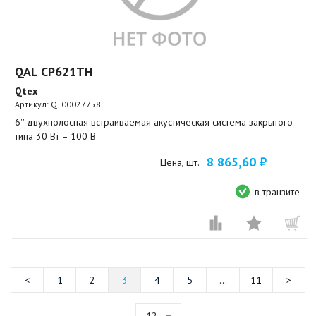
QAL CP621TH
Qtex
Артикул:
QT00027758
6'' двухполосная встраиваемая акустическая система закрытого
типа 30 Вт – 100 В
8 865,60 ₽
Цена, шт.
в транзите
1
2
3
4
5
...
11