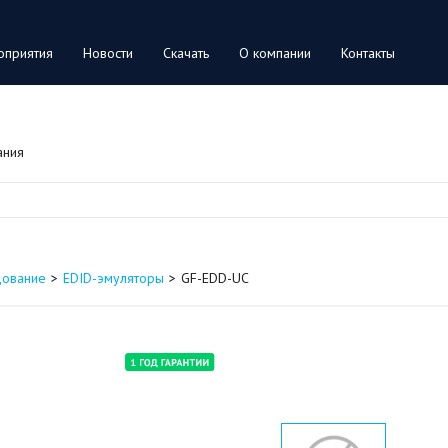
оприятия
Новости
Скачать
О компании
Контакты
ания
дование
EDID-эмуляторы
GF-EDD-UC