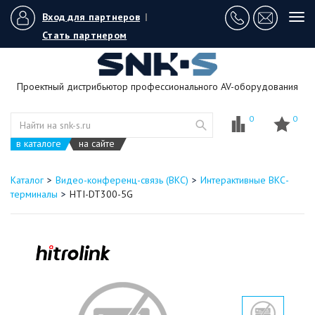
Вход для партнеров
|
Tog
navi
Стать партнером
Проектный дистрибьютор профессионального AV-оборудования
0
0
в каталоге
на сайте
Каталог
Видео-конференц-связь (ВКС)
Интерактивные ВКС-
терминалы
HTI-DT300-5G