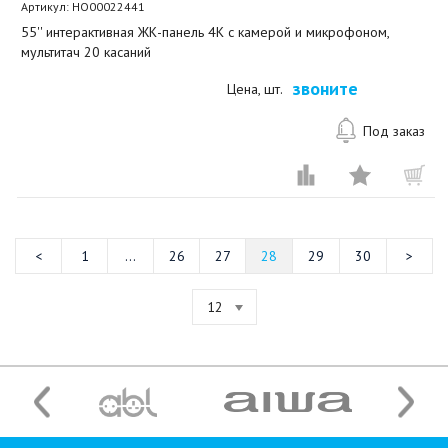
Артикул:
HO00022441
55'' интерактивная ЖК-панель 4К с камерой и микрофоном,
мультитач 20 касаний
звоните
Цена, шт.
Под заказ
1
...
26
27
28
29
30
12