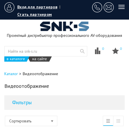
Вход для партнеров
|
Tog
navi
Стать партнером
Проектный дистрибьютор профессионального AV-оборудования
0
0
в каталоге
на сайте
Каталог
Видеоотображение
Видеоотображение
Фильтры
Сортировать