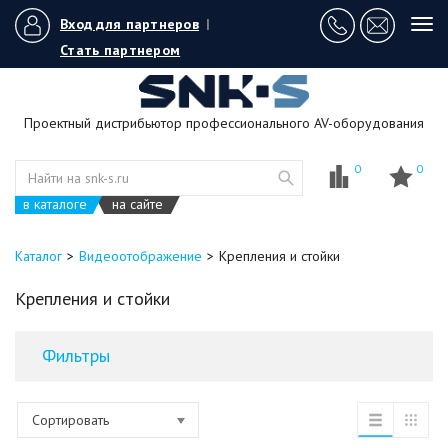
Вход для партнеров
|
Tog
navi
Стать партнером
Проектный дистрибьютор профессионального AV-оборудования
0
0
в каталоге
на сайте
Каталог
Видеоотображение
Крепления и стойки
Крепления и стойки
Фильтры
Сортировать