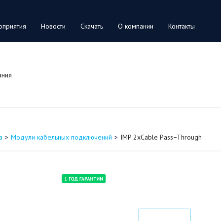
оприятия
Новости
Скачать
О компании
Контакты
ания
а
Модули кабельных подключений
IMP 2xCable Pass−Through