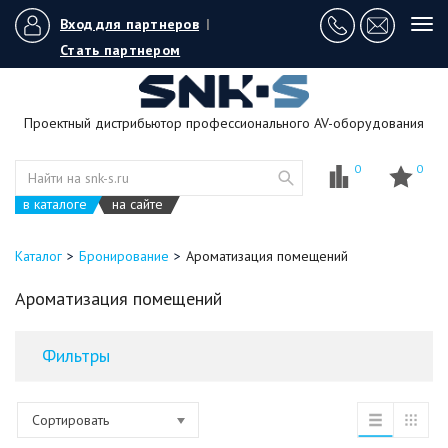
Вход для партнеров
|
Tog
navi
Стать партнером
Проектный дистрибьютор профессионального AV-оборудования
0
0
в каталоге
на сайте
Каталог
Бронирование
Ароматизация помещений
Ароматизация помещений
Фильтры
Сортировать