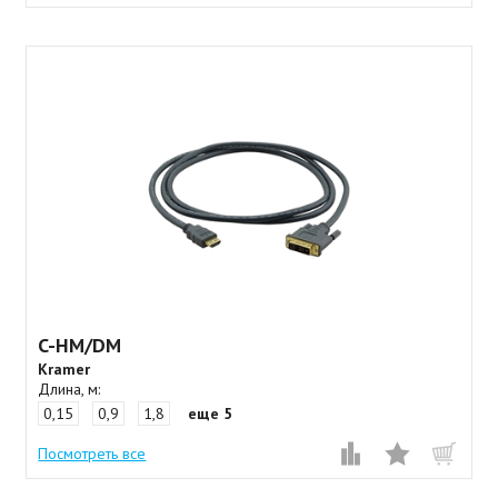
C-HM/DM
Kramer
Длина, м:
0,15
0,9
1,8
еще 5
Посмотреть все