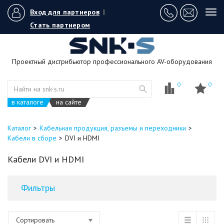
Вход для партнеров
|
Tog
navi
Стать партнером
Проектный дистрибьютор профессионального AV-оборудования
0
0
в каталоге
на сайте
Каталог
Кабельная продукция, разъемы и переходники
Кабели в сборе
DVI и HDMI
Кабели DVI и HDMI
Фильтры
Сортировать