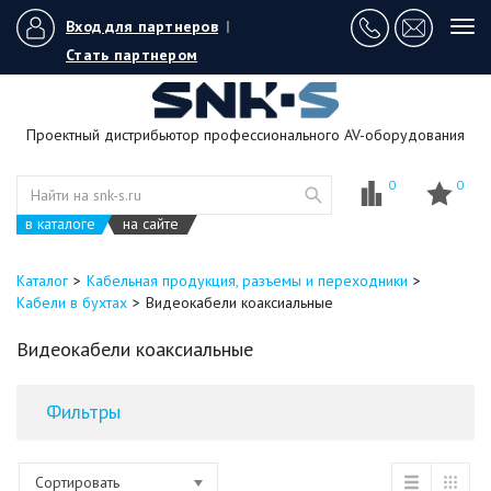
Вход для партнеров
|
Tog
navi
Стать партнером
Проектный дистрибьютор профессионального AV-оборудования
0
0
в каталоге
на сайте
Каталог
Кабельная продукция, разъемы и переходники
Кабели в бухтах
Видеокабели коаксиальные
Видеокабели коаксиальные
Фильтры
Сортировать