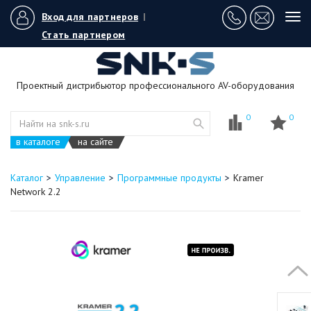
Вход для партнеров
|
Tog
navi
Стать партнером
Проектный дистрибьютор профессионального AV-оборудования
0
0
в каталоге
на сайте
Каталог
Управление
Программные продукты
Kramer
Network 2.2