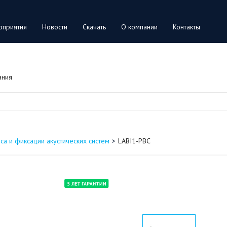
оприятия
Новости
Скачать
О компании
Контакты
ания
са и фиксации акустических систем
LABI1-PBC