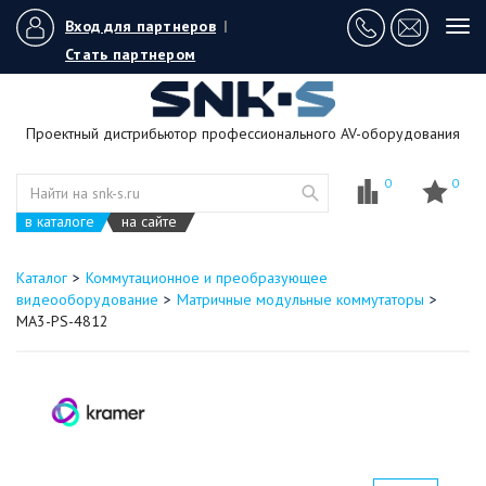
Вход для партнеров
|
Tog
navi
Стать партнером
Проектный дистрибьютор профессионального AV-оборудования
0
0
в каталоге
на сайте
Каталог
Коммутационное и преобразующее
видеооборудование
Матричные модульные коммутаторы
MA3-PS-4812