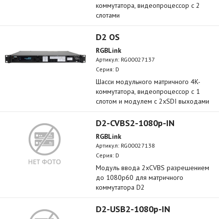
коммутатора, видеопроцессор с 2
слотами
D2 OS
RGBLink
Артикул:
RG00027137
Серия: D
Шасси модульного матричного 4K-
коммутатора, видеопроцессор с 1
слотом и модулем c 2xSDI выходами
D2-CVBS2-1080p-IN
RGBLink
Артикул:
RG00027138
Серия: D
Модуль ввода 2xCVBS разрешением
до 1080p60 для матричного
коммутатора D2
D2-USB2-1080p-IN