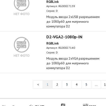
RGBLink
Артикул:
RG00027139
Серия: D
Модуль ввода 2xUSB разрешением
до 1080p60 для матричного
коммутатора D2
D2-VGA2-1080p-IN
RGBLink
Артикул:
RG00027140
Серия: D
Модуль ввода 2xVGA разрешением
до 1080p60 для матричного
коммутатора D2
1
2
3
4
5
...
1