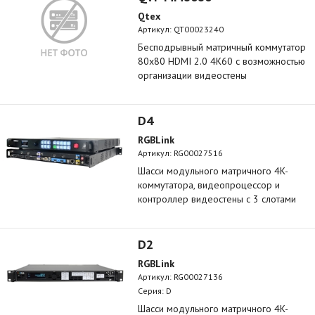
Qtex
Артикул:
QT00023240
Бесподрывный матричный коммутатор
80х80 HDMI 2.0 4K60 с возможностью
организации видеостены
D4
RGBLink
Артикул:
RG00027516
Шасси модульного матричного 4K-
коммутатора, видеопроцессор и
контроллер видеостены с 3 слотами
D2
RGBLink
Артикул:
RG00027136
Серия: D
Шасси модульного матричного 4K-