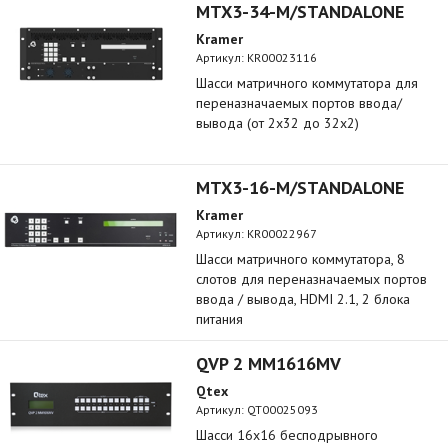
MTX3-34-M/STANDALONE
Kramer
Артикул:
KR00023116
Шасси матричного коммутатора для
переназначаемых портов ввода/
вывода (от 2х32 до 32х2)
MTX3-16-M/STANDALONE
Kramer
Артикул:
KR00022967
Шасси матричного коммутатора, 8
слотов для переназначаемых портов
ввода / вывода, HDMI 2.1, 2 блока
питания
QVP 2 MM1616MV
Qtex
Артикул:
QT00025093
Шасси 16х16 бесподрывного