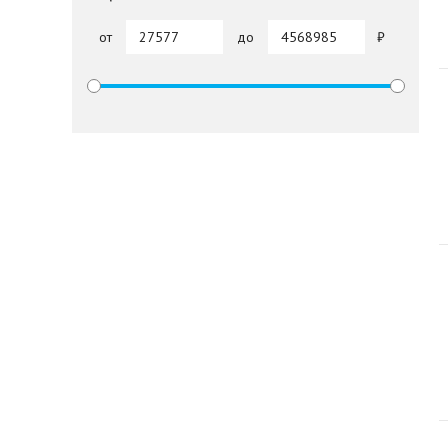
от
до