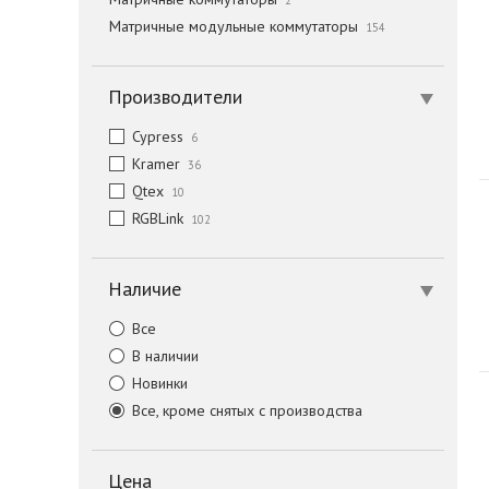
2
Матричные модульные коммутаторы
154
Производители
Cypress
6
Kramer
36
Qtex
10
RGBLink
102
Наличие
Все
В наличии
Новинки
Все, кроме снятых с производства
Цена