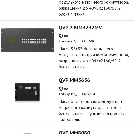
модульного матричного коммутатора,
разрешения до 4096x2160/60, 2
блока питания
QVP 2 MM3232MV
Qtex
Артикул:
QT00025690
Шасси 32х32 бесподрывного
модульного матричного коммутатора,
разрешения до 4096x2160/60, 2
блока питания
QVP MM3636
Qtex
Артикул:
QT00023074
Шасси бесподрывного модульного
матричного коммутатора 36x36, 2
блока питания, функция построения
видеостены
QVP MM8080