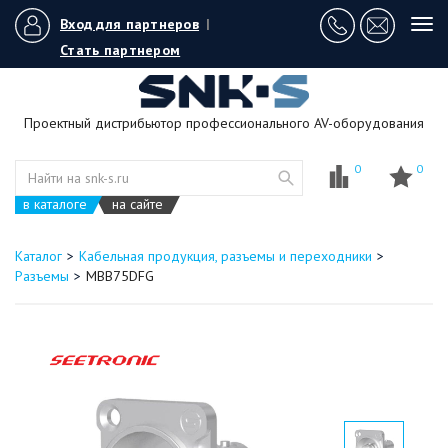
Вход для партнеров
|
Tog
navi
Стать партнером
Проектный дистрибьютор профессионального AV-оборудования
0
0
в каталоге
на сайте
Каталог
Кабельная продукция, разъемы и переходники
Разъемы
MBB75DFG